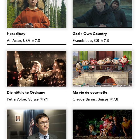
Hereditary
God's Own Country
Ari Aster
, USA
7,3
Francis Lee
, GB
7,6
c
c
Die göttliche Ordnung
Ma vie de courgette
Petra Volpe
, Suisse
7,1
Claude Barras
, Suisse
7,8
c
c