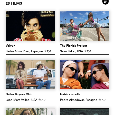
23 FILMS
Volver
The Florida Project
Pedro Almodóvar
, Espagne
7,6
Sean Baker
, USA
7,6
c
c
Dallas Buyers Club
Hable con ella
Jean-Marc Vallée
, USA
7,9
Pedro Almodóvar
, Espagne
7,9
c
c