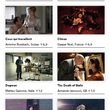
Ceux qui travaillent
Climax
Antoine Russbach
, Suisse
6,9
Gaspar Noé
, France
6,9
c
c
Dogman
The Death of Stalin
Matteo Garrone
, Italie
7,2
Armando Iannucci
, GB
7,3
c
c