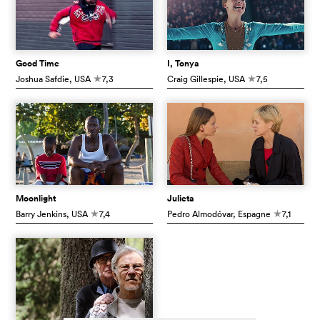
Good Time
I, Tonya
Joshua Safdie
, USA
7,3
Craig Gillespie
, USA
7,5
c
c
Moonlight
Julieta
Barry Jenkins
, USA
7,4
Pedro Almodóvar
, Espagne
7,1
c
c