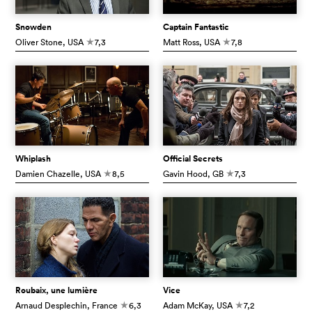
Snowden
Captain Fantastic
Oliver Stone
, USA
7,3
Matt Ross
, USA
7,8
c
c
Whiplash
Official Secrets
Damien Chazelle
, USA
8,5
Gavin Hood
, GB
7,3
c
c
Roubaix, une lumière
Vice
Arnaud Desplechin
, France
6,3
Adam McKay
, USA
7,2
c
c