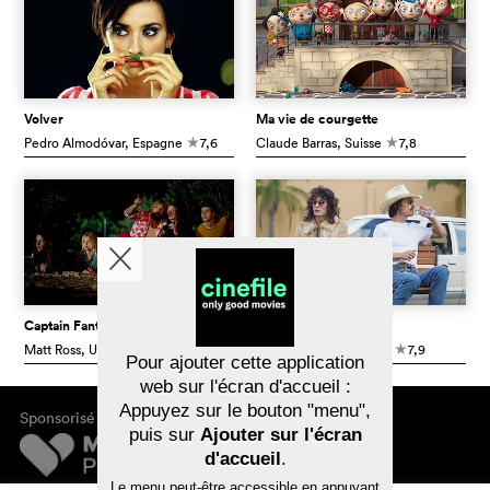
Volver
Ma vie de courgette
Pedro Almodóvar
, Espagne
7,6
Claude Barras
, Suisse
7,8
c
c
Captain Fantastic
Dallas Buyers Club
Matt Ross
, USA
7,8
Jean-Marc Vallée
, USA
7,9
c
c
Pour ajouter cette application
web sur l'écran d'accueil :
Appuyez sur le bouton "menu",
Sponsorisé par
puis sur
Ajouter sur l'écran
d'accueil
.
Le menu peut-être accessible en appuyant