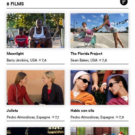
8 FILMS
Moonlight
The Florida Project
Barry Jenkins
, USA
7,4
Sean Baker
, USA
7,6
c
c
Julieta
Hable con ella
Pedro Almodóvar
, Espagne
7,1
Pedro Almodóvar
, Espagne
7,9
c
c