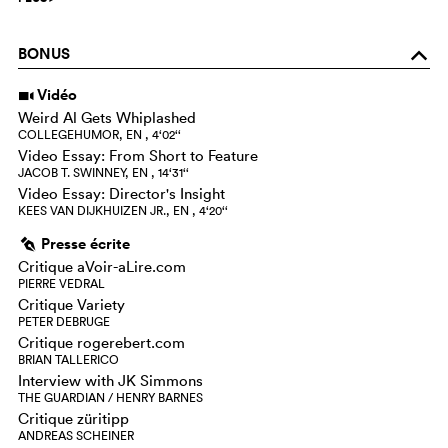
BONUS
o
Vidéo
i
Weird Al Gets Whiplashed
COLLEGEHUMOR, EN , 4‘02‘‘
Video Essay: From Short to Feature
JACOB T. SWINNEY, EN , 14‘31‘‘
Video Essay: Director's Insight
KEES VAN DIJKHUIZEN JR., EN , 4‘20‘‘
Presse écrite
g
Critique aVoir-aLire.com
PIERRE VEDRAL
Critique Variety
PETER DEBRUGE
Critique rogerebert.com
BRIAN TALLERICO
Interview with JK Simmons
THE GUARDIAN / HENRY BARNES
Critique züritipp
ANDREAS SCHEINER