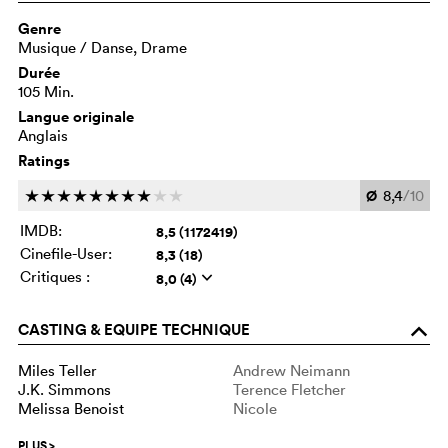
Genre
Musique / Danse, Drame
Durée
105 Min.
Langue originale
Anglais
Ratings
Ø
8,4
/10
c
c
c
c
c
c
c
c
c
c
IMDB:
8,5 (1172419)
Cinefile-User:
8,3 (18)
Critiques :
8,0 (4)
q
CASTING & EQUIPE TECHNIQUE
o
Miles Teller
Andrew Neimann
J.K. Simmons
Terence Fletcher
Melissa Benoist
Nicole
PLUS
>