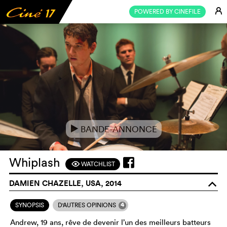
E
POWERED BY CINEFILE
BANDE-ANNONCE
e
Whiplash
WATCHLIST
F
DAMIEN CHAZELLE, USA, 2014
o
4
SYNOPSIS
D'AUTRES OPINIONS
Andrew, 19 ans, rêve de devenir l’un des meilleurs batteurs