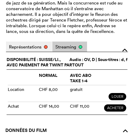
de jazz de sa génération. Mais la concurrence est rude au
conservatoire de Manhattan où il s’entraîne avec
acharnement. Il a pour objectif d’intégrer le fleuron des
orchestres dirigé par Terence Fletcher, professeur féroce et
intraitable. Lorsque celui-ci le repère enfin, Andrew se
lance, sous sa direction, dans la quête de l’excellence.
Représentations
Streaming
o
DISPONIBILITÉ : SUISSE/LI.,
Audio :
OV
, D | Sous-titres : d, f
AVEC PAIEMENT PAR TWINT PARTOUT
NORMAL
AVEC ABO
TAKE 1-4
Location
CHF 8,00
gratuit
LOUER
Achat
CHF 14,00
CHF 11,00
ACHETER
DONNÉES DU FILM
o