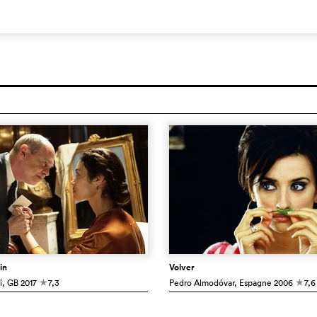
in
Volver
i
, GB
2017
7,3
Pedro Almodóvar
, Espagne
2006
7,6
c
c