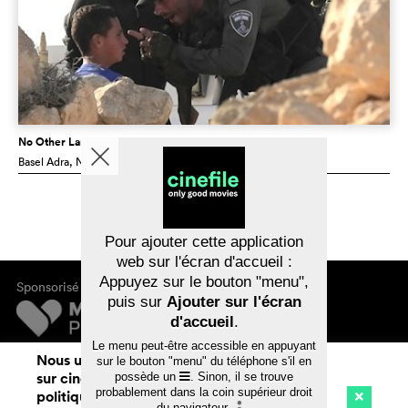
No Other Land
Basel Adra
, Norvège
Pour ajouter cette application
web sur l'écran d'accueil :
Appuyez sur le bouton "menu",
Sponsorisé par
puis sur
Ajouter sur l'écran
d'accueil
.
Le menu peut-être accessible en appuyant
Mentions légales
Nous utilisons des cookies. En naviguant
sur le bouton "menu" du téléphone s'il en
Confidentialité des données
sur cinefile.ch, vous acceptez notre
possède un
. Sinon, il se trouve
probablement dans la coin supérieur droit
politique d'utilisation des cookies. Pour
du navigateur
.