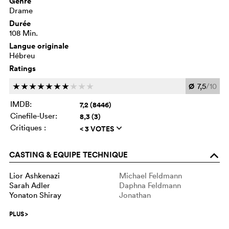
Genre
Drame
Durée
108 Min.
Langue originale
Hébreu
Ratings
Ø
7,5
/10
c
c
c
c
c
c
c
c
c
c
IMDB:
7,2 (8446)
Cinefile-User:
8,3 (3)
Critiques :
< 3 VOTES
q
CASTING & EQUIPE TECHNIQUE
o
Lior Ashkenazi
Michael Feldmann
Sarah Adler
Daphna Feldmann
Yonaton Shiray
Jonathan
PLUS
>