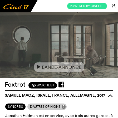
E
POWERED BY CINEFILE
BANDE-ANNONCE
e
Foxtrot
WATCHLIST
F
SAMUEL MAOZ, ISRAËL, FRANCE, ALLEMAGNE, 2017
o
3
SYNOPSIS
D'AUTRES OPINIONS
Jonathan Feldman est en service, avec trois autres gardes, à