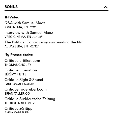
BONUS
o
Vidéo
i
Q&A with Samuel Maoz
IONCINEMA, EN , 11‘11‘‘
Interview with Samuel Maoz
VPRO CINEMA, EN , 07‘08‘‘
The Political Controversy surrounding the film
AL JAZEERA, EN , 02‘32‘‘
Presse écrite
g
Critique critikat.com
THOMAS CHOURY
Critique Libération
JÉRÉMY PIETTE
Critique Sight & Sound
PAUL O’CALLAGHAN
Critique rogerebert.com
BRIAN TALLERICO
Critique Süddeutsche Zeitung
THORSTEN SCHMITZ
Critique züritipp
ANNA KAPPELER