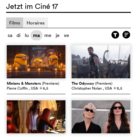
Jetzt im Ciné 17
Films
Horaires
sa
di
lu
ma
me
je
ve
Minions & Monsters
(Premiere)
The Odyssey
(Premiere)
Pierre Coffin
, USA
6,5
Christopher Nolan
, USA
8,5
c
c