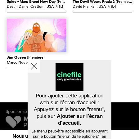
Spider-Man: Brand New Day
(Premiere)
The Devil Wears Prada 2
(Premiere)
Destin Daniel Cretton
, USA
8,1
David Frankel
, USA
6,4
c
c
Jim Queen
(Premiere)
Marco Nguyen
, France
7,6
c
Pour ajouter cette application
web sur l'écran d'accueil :
Appuyez sur le bouton "menu",
Sponsorisé par
puis sur
Ajouter sur l'écran
d'accueil
.
Le menu peut-être accessible en appuyant
Mentions légales
Nous utilisons des cookies. En naviguant
sur le bouton "menu" du téléphone s'il en