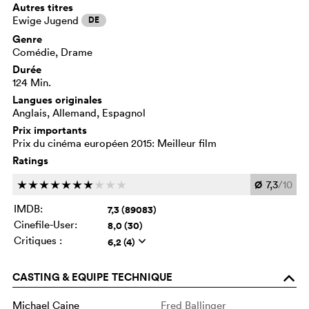
Autres titres
Ewige Jugend
DE
Genre
Comédie, Drame
Durée
124 Min.
Langues originales
Anglais, Allemand, Espagnol
Prix importants
Prix du cinéma européen 2015: Meilleur film
Ratings
Ø
7,3
/10
c
c
c
c
c
c
c
c
c
c
IMDB:
7,3 (89083)
Cinefile-User:
8,0 (30)
Critiques :
6,2 (4)
q
CASTING & EQUIPE TECHNIQUE
o
Michael Caine
Fred Ballinger