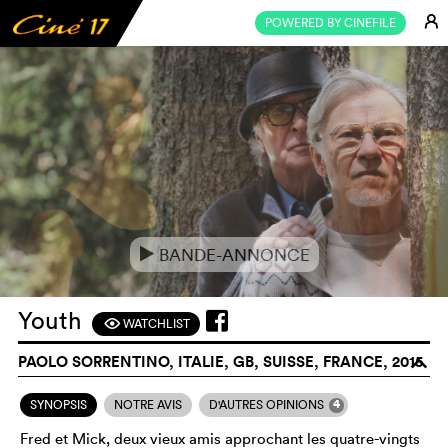
E
POWERED BY CINEFILE
BANDE-ANNONCE
e
Youth
WATCHLIST
F
PAOLO SORRENTINO, ITALIE, GB, SUISSE, FRANCE, 2015
o
4
SYNOPSIS
NOTRE AVIS
D'AUTRES OPINIONS
Fred et Mick, deux vieux amis approchant les quatre-vingts