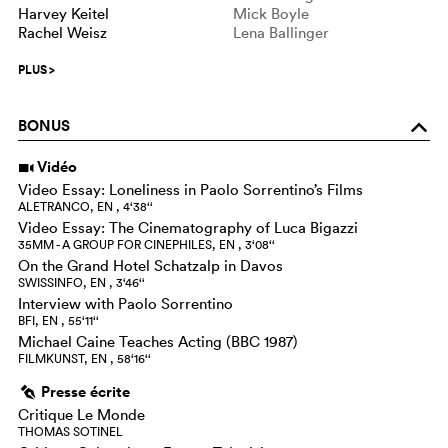
Harvey Keitel
Mick Boyle
Rachel Weisz
Lena Ballinger
PLUS
>
BONUS
o
Vidéo
i
Video Essay: Loneliness in Paolo Sorrentino’s Films
ALETRANCO, EN , 4‘38‘‘
Video Essay: The Cinematography of Luca Bigazzi
35MM - A GROUP FOR CINEPHILES, EN , 3‘08‘‘
On the Grand Hotel Schatzalp in Davos
SWISSINFO, EN , 3‘46‘‘
Interview with Paolo Sorrentino
BFI, EN , 55‘11‘‘
Michael Caine Teaches Acting (BBC 1987)
FILMKUNST, EN , 58‘16‘‘
Presse écrite
g
Critique Le Monde
THOMAS SOTINEL