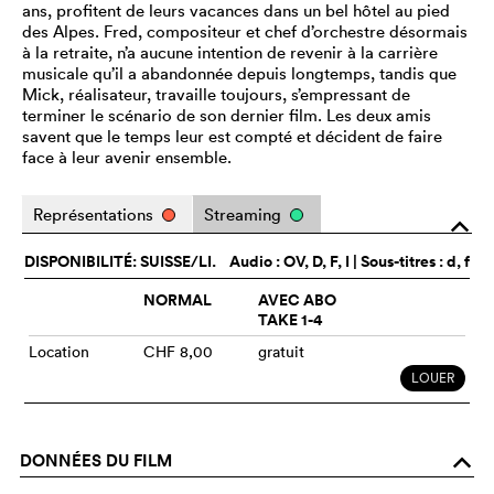
ans, profitent de leurs vacances dans un bel hôtel au pied
des Alpes. Fred, compositeur et chef d’orchestre désormais
à la retraite, n’a aucune intention de revenir à la carrière
musicale qu’il a abandonnée depuis longtemps, tandis que
Mick, réalisateur, travaille toujours, s’empressant de
terminer le scénario de son dernier film. Les deux amis
savent que le temps leur est compté et décident de faire
face à leur avenir ensemble.
Représentations
Streaming
o
DISPONIBILITÉ: SUISSE/LI.
Audio :
OV
, D, F, I | Sous-titres : d, f
NORMAL
AVEC ABO
TAKE 1-4
Location
CHF 8,00
gratuit
LOUER
DONNÉES DU FILM
o